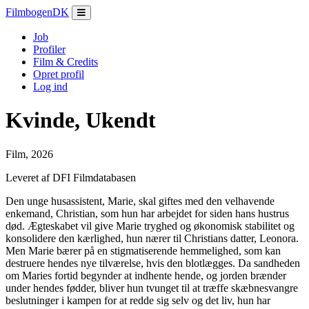
Filmbogen
DK
Job
Profiler
Film & Credits
Opret profil
Log ind
Kvinde, Ukendt
Film, 2026
Leveret af DFI Filmdatabasen
Den unge husassistent, Marie, skal giftes med den velhavende
enkemand, Christian, som hun har arbejdet for siden hans hustrus
død. Ægteskabet vil give Marie tryghed og økonomisk stabilitet og
konsolidere den kærlighed, hun nærer til Christians datter, Leonora.
Men Marie bærer på en stigmatiserende hemmelighed, som kan
destruere hendes nye tilværelse, hvis den blotlægges. Da sandheden
om Maries fortid begynder at indhente hende, og jorden brænder
under hendes fødder, bliver hun tvunget til at træffe skæbnesvangre
beslutninger i kampen for at redde sig selv og det liv, hun har