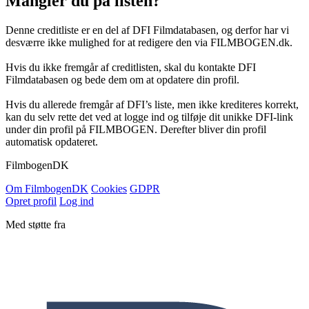
Mangler du på listen?
Denne creditliste er en del af DFI Filmdatabasen, og derfor har vi
desværre ikke mulighed for at redigere den via FILMBOGEN.dk.
Hvis du ikke fremgår af creditlisten, skal du kontakte DFI
Filmdatabasen og bede dem om at opdatere din profil.
Hvis du allerede fremgår af DFI’s liste, men ikke krediteres korrekt,
kan du selv rette det ved at logge ind og tilføje dit unikke DFI-link
under din profil på FILMBOGEN. Derefter bliver din profil
automatisk opdateret.
Filmbogen
DK
Om Filmbogen
DK
Cookies
GDPR
Opret profil
Log ind
Med støtte fra