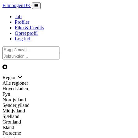
Filmbogen
DK
Job
Profiler
Film & Credits
Opret profil
Log ind
Region
Alle regioner
Hovedstaden
Fyn
Nordjylland
Sønderjylland
Midtjylland
Sjælland
Grønland
Island
Færøerne