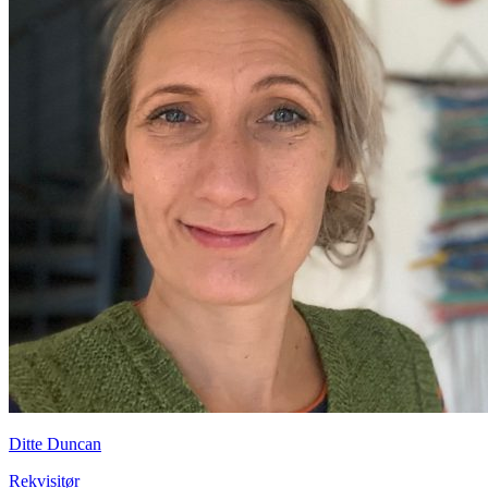
Ditte Duncan
Rekvisitør