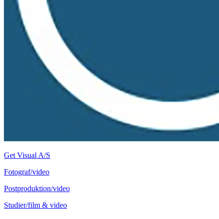
Get Visual A/S
Fotograf/video
Postproduktion/video
Studier/film & video