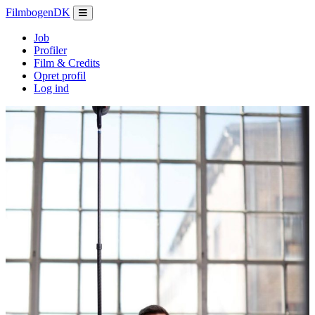
Filmbogen
DK
Job
Profiler
Film & Credits
Opret profil
Log ind