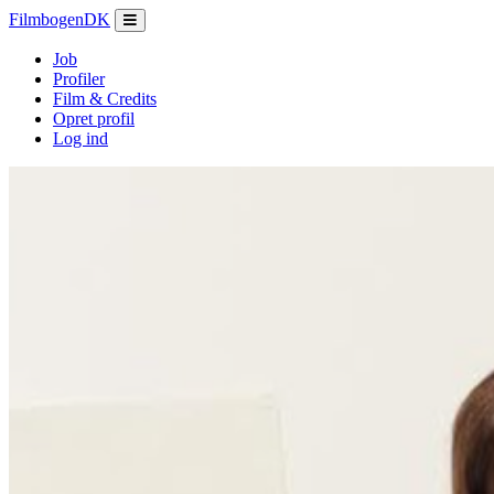
Filmbogen
DK
Job
Profiler
Film & Credits
Opret profil
Log ind