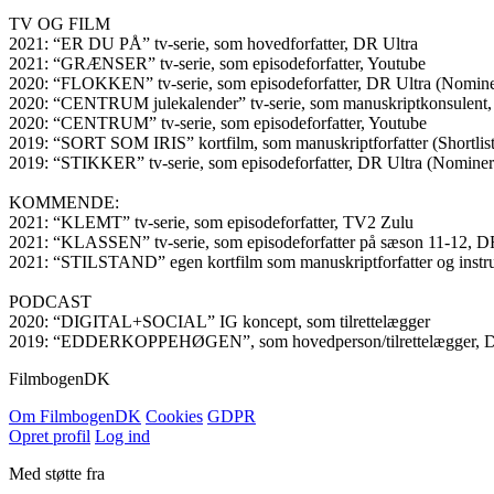
TV OG FILM
2021: “ER DU PÅ” tv-serie, som hovedforfatter, DR Ultra
2021: “GRÆNSER” tv-serie, som episodeforfatter, Youtube
2020: “FLOKKEN” tv-serie, som episodeforfatter, DR Ultra (Nominer
2020: “CENTRUM julekalender” tv-serie, som manuskriptkonsulent,
2020: “CENTRUM” tv-serie, som episodeforfatter, Youtube
2019: “SORT SOM IRIS” kortfilm, som manuskriptforfatter (Shortliste
2019: “STIKKER” tv-serie, som episodeforfatter, DR Ultra (Nominere
KOMMENDE:
2021: “KLEMT” tv-serie, som episodeforfatter, TV2 Zulu
2021: “KLASSEN” tv-serie, som episodeforfatter på sæson 11-12, D
2021: “STILSTAND” egen kortfilm som manuskriptforfatter og instr
PODCAST
2020: “DIGITAL+SOCIAL” IG koncept, som tilrettelægger
2019: “EDDERKOPPEHØGEN”, som hovedperson/tilrettelægger, DR 
Filmbogen
DK
Om Filmbogen
DK
Cookies
GDPR
Opret profil
Log ind
Med støtte fra