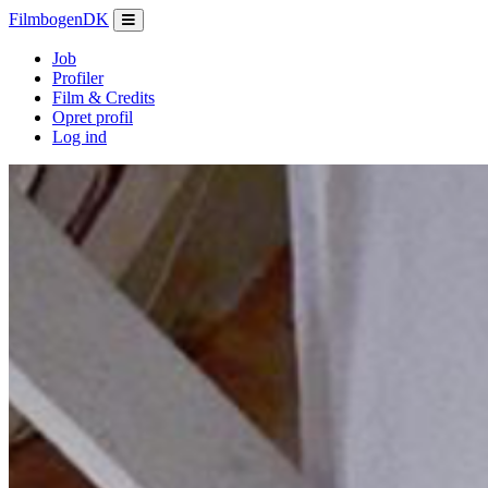
Filmbogen
DK
Job
Profiler
Film & Credits
Opret profil
Log ind