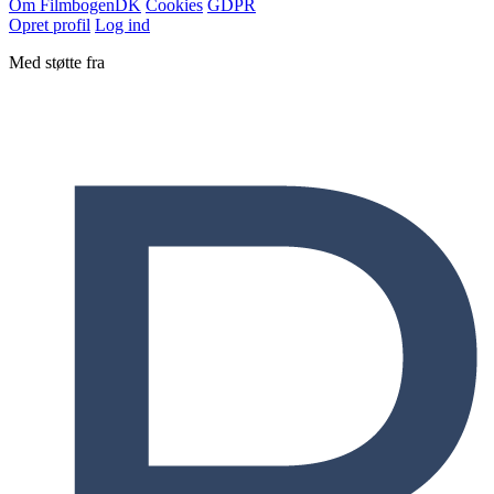
Om Filmbogen
DK
Cookies
GDPR
Opret profil
Log ind
Med støtte fra