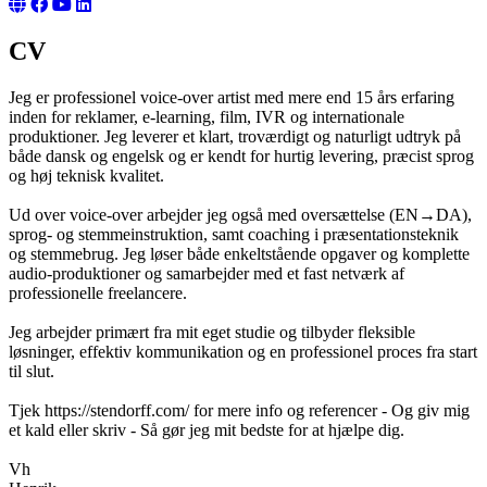
CV
Jeg er professionel voice-over artist med mere end 15 års erfaring
inden for reklamer, e-learning, film, IVR og internationale
produktioner. Jeg leverer et klart, troværdigt og naturligt udtryk på
både dansk og engelsk og er kendt for hurtig levering, præcist sprog
og høj teknisk kvalitet.
Ud over voice-over arbejder jeg også med oversættelse (EN→DA),
sprog- og stemmeinstruktion, samt coaching i præsentationsteknik
og stemmebrug. Jeg løser både enkeltstående opgaver og komplette
audio-produktioner og samarbejder med et fast netværk af
professionelle freelancere.
Jeg arbejder primært fra mit eget studie og tilbyder fleksible
løsninger, effektiv kommunikation og en professionel proces fra start
til slut.
Tjek https://stendorff.com/ for mere info og referencer - Og giv mig
et kald eller skriv - Så gør jeg mit bedste for at hjælpe dig.
Vh