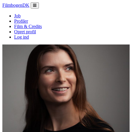
Filmbogen
DK
Job
Profiler
Film & Credits
Opret profil
Log ind