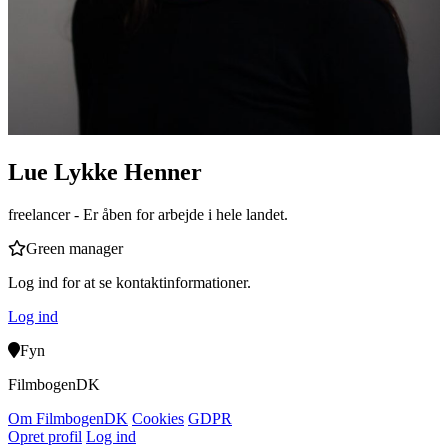
Lue Lykke Henner
freelancer
- Er åben for arbejde i hele landet.
Green manager
Log ind for at se kontaktinformationer.
Log ind
Fyn
Filmbogen
DK
Om Filmbogen
DK
Cookies
GDPR
Opret profil
Log ind