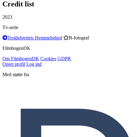
Credit list
2023
Tv-serie
Troldehjertets Hemmelighed
B-fotograf
Filmbogen
DK
Om Filmbogen
DK
Cookies
GDPR
Opret profil
Log ind
Med støtte fra