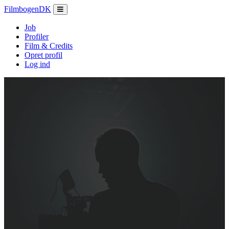
Filmbogen
DK
Job
Profiler
Film & Credits
Opret profil
Log ind