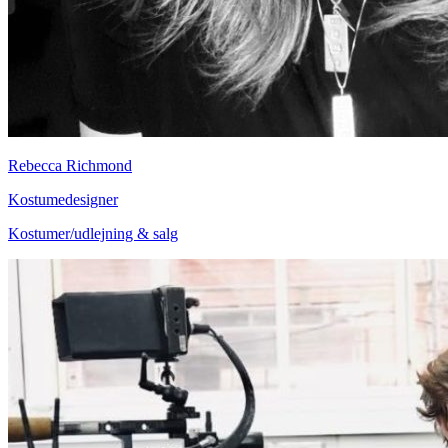
Rebecca Richmond
Kostumedesigner
Kostumer/udlejning & salg