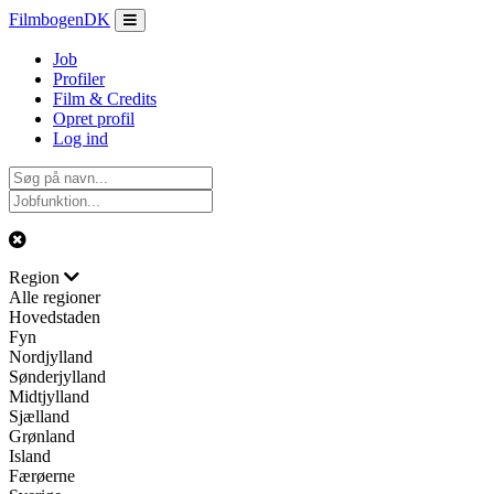
Filmbogen
DK
Job
Profiler
Film & Credits
Opret profil
Log ind
Region
Alle regioner
Hovedstaden
Fyn
Nordjylland
Sønderjylland
Midtjylland
Sjælland
Grønland
Island
Færøerne