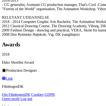
2016-2015
- CG generalist, Assistant CG production manager, That's Cool -Comm
"Forests of the World" organisation, The Animation Workshop, Vibo
RELEVANT UDDANNELSE
2018 - 2014 Computer Graphic Arts Bachelor, The Animation Work
2012 Classical Drawing Course, The Drawing Academy, Viborg, D
2009 Fashion Design - drawing and practical, VERA, Skole for kun
2008 Den Rytmiske Højskole, Vig, DK (sanglinjen)
Awards
2018
Ekko Shortlist Award
Production Designer
Link
Filmbogen
DK
Om Filmbogen
DK
Cookies
GDPR
Opret profil
Log ind