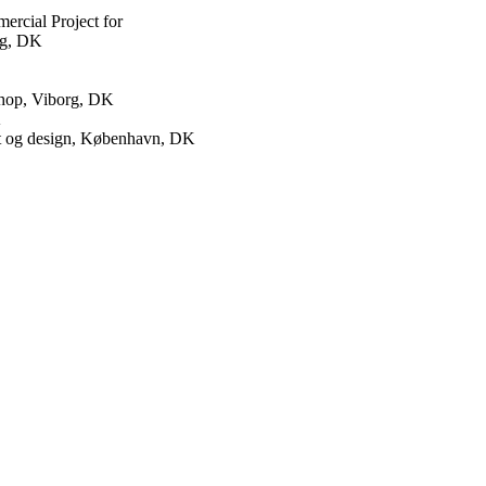
ercial Project for
rg, DK
shop, Viborg, DK
K
st og design, København, DK