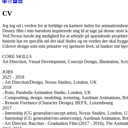
CV
Jeg tog ud i verden for at forfølge en karriere inden for animationsbr
Disney film i min barndom inspirerede mig til at tage på denne store kr
Ved Nexus havde jeg mulighed for at arbejde på spændende projekter bå
historie har en specifik stil der skal findes og en verden der skal bygg
Udover design som min primære vej igennem livet, så banker mit hjerte
CORE SKILLS
Art Direction, Visual Development, Concept Design, Illustration, Scr
JOBS
2025 - 2018
- Art Direction/Design, Nexus Studios, London, UK
2018
- Roto, Parabella Animation Studio, London, UK
- Compositing, design, modeling, texturing, Aardman Animations, Br
- Remote Freelance (Character Design), BEFX, Luxembourg
2017
- Internship (CG generalist/concept artist), Nexus Studios, London, 
- Internship (CG generalist/roto-artist/comp), Aardman Animation, Br
- Art Director, Bacchus - Graduation Film (2017 - 2016), The Anim