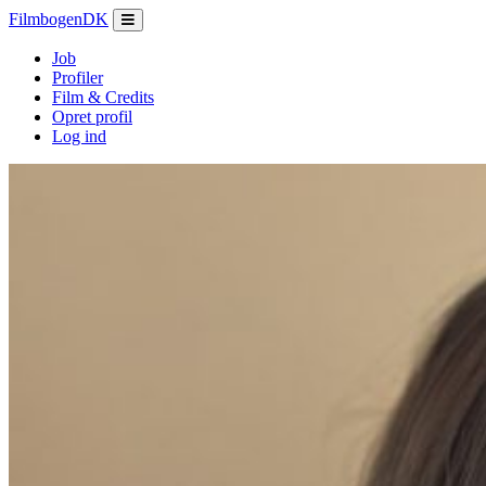
Filmbogen
DK
Job
Profiler
Film & Credits
Opret profil
Log ind