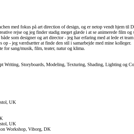
anchen med fokus på art direction of design, og er netop vendt hjem til 
eative rejse og jeg finder stadig meget glæde i at se animerede film og s
de som designer og art director - jeg har erfaring med at lede et team 
es op - jeg værdsætter at finde den stil i samarbejde med mine kolleger.
 for sang/musik, film, teater, natur og klima.
ipt Writing, Storyboards, Modeling, Texturing, Shading, Lighting og C
istol, UK
UK
istol, UK
ation Workshop, Viborg, DK