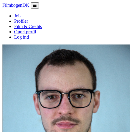
Filmbogen
DK
Job
Profiler
Film & Credits
Opret profil
Log ind