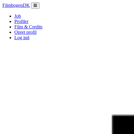
Filmbogen
DK
Job
Profiler
Film & Credits
Opret profil
Log ind