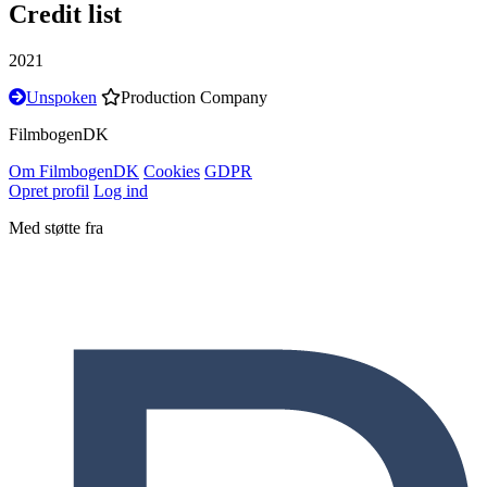
Credit list
2021
Unspoken
Production Company
Filmbogen
DK
Om Filmbogen
DK
Cookies
GDPR
Opret profil
Log ind
Med støtte fra